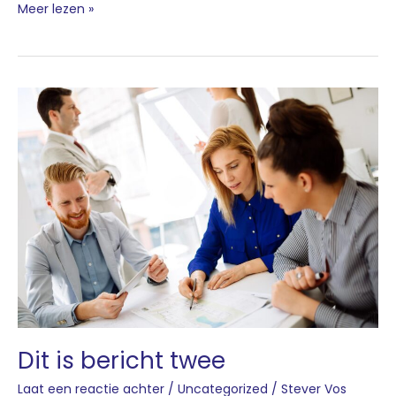
Meer lezen »
Dit
is
bericht
twee
Dit is bericht twee
Laat een reactie achter
/
Uncategorized
/
Stever Vos